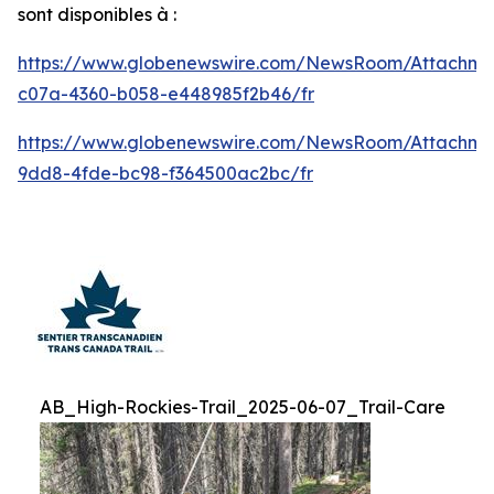
sont disponibles à :
https://www.globenewswire.com/NewsRoom/Attachm
c07a-4360-b058-e448985f2b46/fr
https://www.globenewswire.com/NewsRoom/Attachm
9dd8-4fde-bc98-f364500ac2bc/fr
AB_High-Rockies-Trail_2025-06-07_Trail-Care