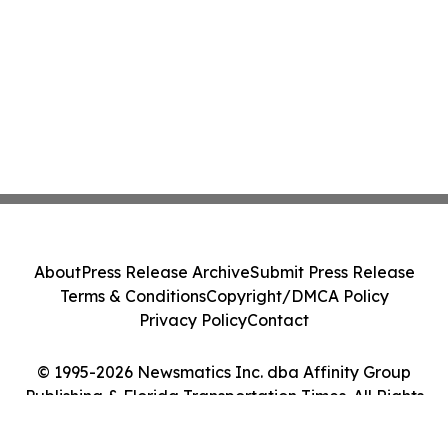
About
Press Release Archive
Submit Press Release
Terms & Conditions
Copyright/DMCA Policy
Privacy Policy
Contact
© 1995-2026 Newsmatics Inc. dba Affinity Group
Publishing & Florida Transportation Times. All Rights
Reserved.